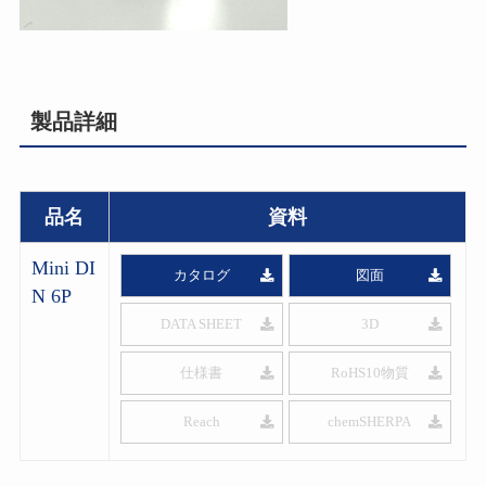
製品詳細
品名
資料
Mini DI
カタログ
図面
N 6P
DATA SHEET
3D
仕様書
RoHS10物質
Reach
chemSHERPA