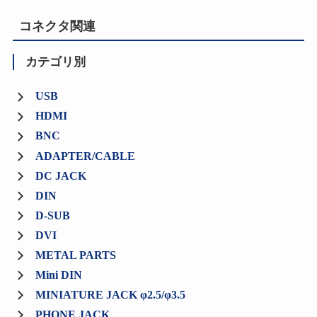
コネクタ関連
カテゴリ別
USB
HDMI
BNC
ADAPTER/CABLE
DC JACK
DIN
D-SUB
DVI
METAL PARTS
Mini DIN
MINIATURE JACK φ2.5/φ3.5
PHONE JACK