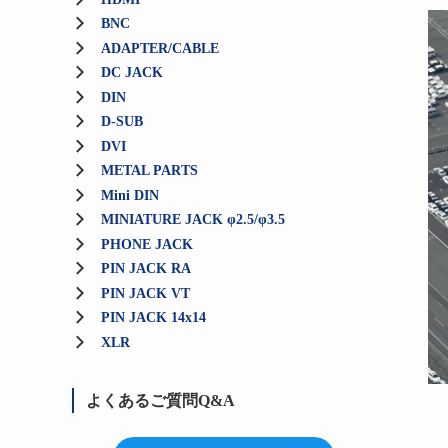
BNC
ADAPTER/CABLE
DC JACK
DIN
D-SUB
DVI
METAL PARTS
Mini DIN
MINIATURE JACK φ2.5/φ3.5
PHONE JACK
PIN JACK RA
PIN JACK VT
PIN JACK 14x14
XLR
よくあるご質問Q&A