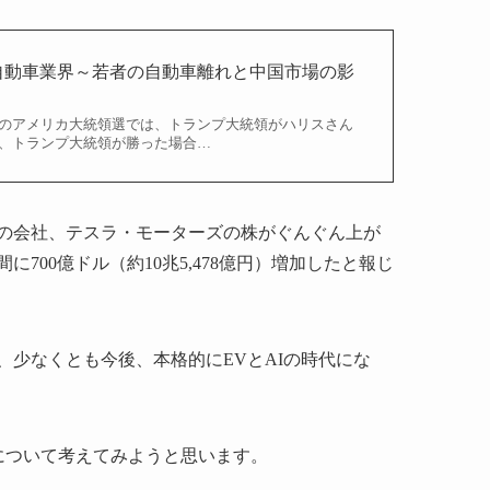
自動車業界～若者の自動車離れと中国市場の影
日のアメリカ大統領選では、トランプ大統領がハリスさん
日、トランプ大統領が勝った場合…
の会社、テスラ・モーターズの株がぐんぐん上が
00億ドル（約10兆5,478億円）増加したと報じ
、少なくとも今後、本格的にEVとAIの時代にな
について考えてみようと思います。