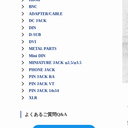
BNC
ADAPTER/CABLE
DC JACK
DIN
D-SUB
DVI
METAL PARTS
Mini DIN
MINIATURE JACK φ2.5/φ3.5
PHONE JACK
PIN JACK RA
PIN JACK VT
PIN JACK 14x14
XLR
よくあるご質問Q&A