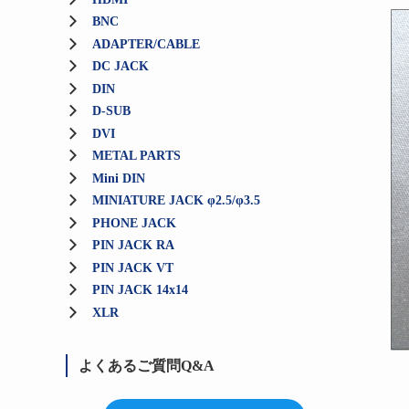
BNC
ADAPTER/CABLE
DC JACK
DIN
D-SUB
DVI
METAL PARTS
Mini DIN
MINIATURE JACK φ2.5/φ3.5
PHONE JACK
PIN JACK RA
PIN JACK VT
PIN JACK 14x14
XLR
よくあるご質問Q&A