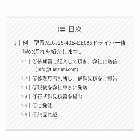
目次
例：型番MR‐J2S‐40B‐EE085ドライバー修
理の流れを紹介します。
①依頼書ご記入して頂き、弊社に送信
（info@t-tatsumi.com)
②修理可否判断し、仮御見積をご報告
③現物を弊社東京に発送
④正式御見積書を提出
⑤ご発注
⑥納品確認