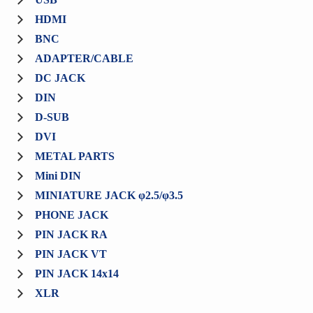
HDMI
BNC
ADAPTER/CABLE
DC JACK
DIN
D-SUB
DVI
METAL PARTS
Mini DIN
MINIATURE JACK φ2.5/φ3.5
PHONE JACK
PIN JACK RA
PIN JACK VT
PIN JACK 14x14
XLR