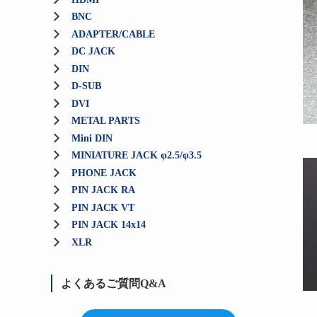
BNC
ADAPTER/CABLE
DC JACK
DIN
D-SUB
DVI
METAL PARTS
Mini DIN
MINIATURE JACK φ2.5/φ3.5
PHONE JACK
PIN JACK RA
PIN JACK VT
PIN JACK 14x14
XLR
よくあるご質問Q&A