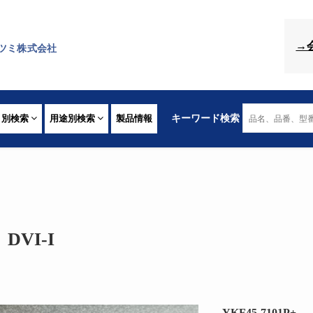
→
ツミ株式会社
リ別検索
用途別検索
製品情報
キーワード検索
DVI-I
YKF45-7101P+