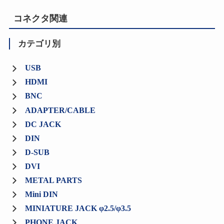
コネクタ関連
カテゴリ別
USB
HDMI
BNC
ADAPTER/CABLE
DC JACK
DIN
D-SUB
DVI
METAL PARTS
Mini DIN
MINIATURE JACK φ2.5/φ3.5
PHONE JACK