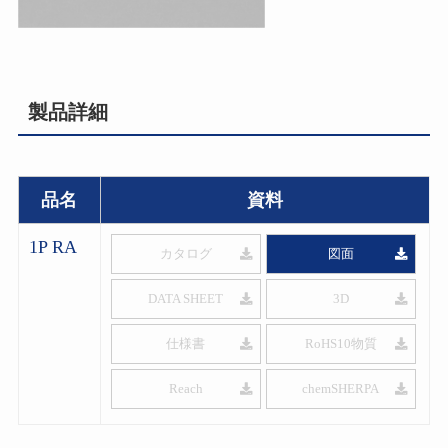
製品詳細
品名
資料
1P RA
カタログ
図面
DATA SHEET
3D
仕様書
RoHS10物質
Reach
chemSHERPA