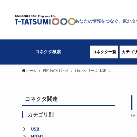
あなたの情報をつなぐ。東北タ
コネクタ一覧
カテゴ
ホーム
PIN JACK 14×14
14x14シリーズ 1L3P
コネクタ関連
カテゴリ別
USB
HDMI