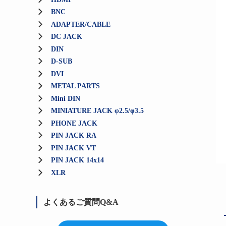
BNC
ADAPTER/CABLE
DC JACK
DIN
D-SUB
DVI
METAL PARTS
Mini DIN
MINIATURE JACK φ2.5/φ3.5
PHONE JACK
PIN JACK RA
PIN JACK VT
PIN JACK 14x14
XLR
よくあるご質問Q&A