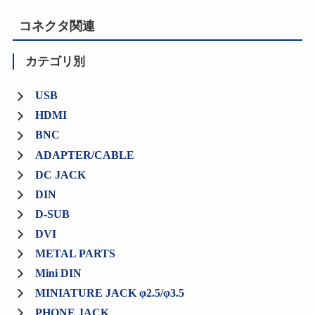
コネクタ関連
カテゴリ別
USB
HDMI
BNC
ADAPTER/CABLE
DC JACK
DIN
D-SUB
DVI
METAL PARTS
Mini DIN
MINIATURE JACK φ2.5/φ3.5
PHONE JACK