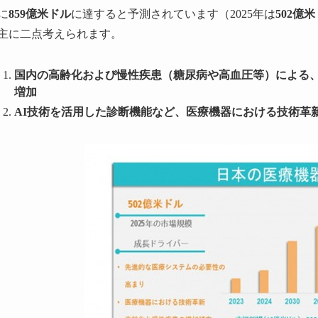
に
859億米ドル
に達すると予測されています（2025年は
502億
主に二点考えられます。
国内の高齢化および慢性疾患（糖尿病や高血圧等）による
増加
AI技術を活用した診断機能など、医療機器における技術革