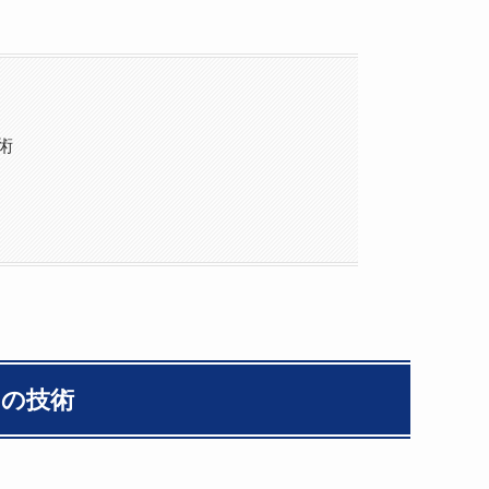
術
」の技術