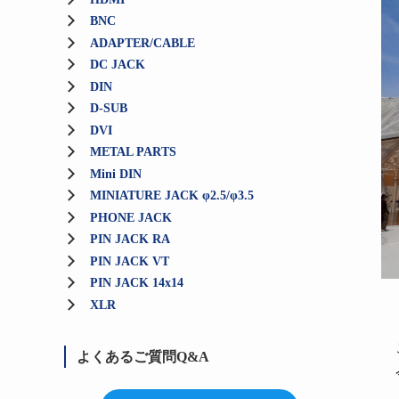
BNC
ADAPTER/CABLE
DC JACK
DIN
D-SUB
DVI
METAL PARTS
Mini DIN
MINIATURE JACK φ2.5/φ3.5
PHONE JACK
PIN JACK RA
PIN JACK VT
PIN JACK 14x14
XLR
よくあるご質問Q&A