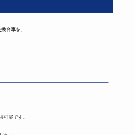
括交換台車
を、
、
供可能です。