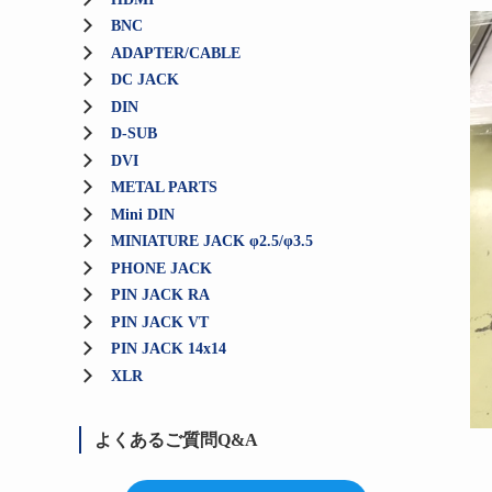
BNC
ADAPTER/CABLE
DC JACK
DIN
D-SUB
DVI
METAL PARTS
Mini DIN
MINIATURE JACK φ2.5/φ3.5
PHONE JACK
PIN JACK RA
PIN JACK VT
PIN JACK 14x14
XLR
よくあるご質問Q&A