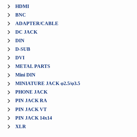
HDMI
BNC
ADAPTER/CABLE
DC JACK
DIN
D-SUB
DVI
METAL PARTS
Mini DIN
MINIATURE JACK φ2.5/φ3.5
PHONE JACK
PIN JACK RA
PIN JACK VT
PIN JACK 14x14
XLR