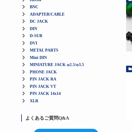
BNC
ADAPTER/CABLE
DC JACK
DIN
D-SUB
DVI
METAL PARTS
Mini DIN
MINIATURE JACK φ2.5/φ3.5
PHONE JACK
PIN JACK RA
PIN JACK VT
PIN JACK 14x14
XLR
よくあるご質問Q&A