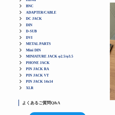
BNC
ADAPTER/CABLE
DC JACK
DIN
D-SUB
DVI
METAL PARTS
Mini DIN
MINIATURE JACK φ2.5/φ3.5
PHONE JACK
PIN JACK RA
PIN JACK VT
PIN JACK 14x14
XLR
よくあるご質問Q&A